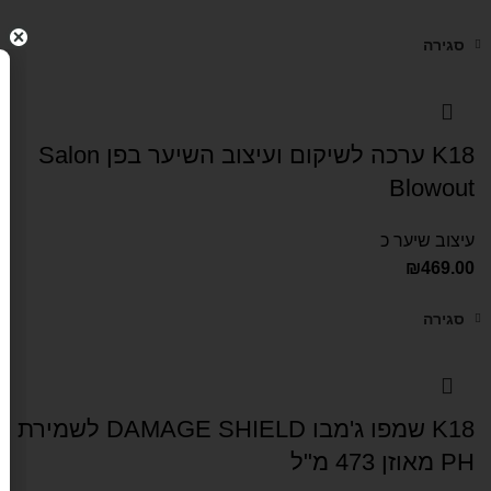
סגירה
K18 ערכה לשיקום ועיצוב השיער בפן Salon
Blowout
עיצוב שיער כ
₪
469.00
סגירה
K18 שמפו ג'מבו DAMAGE SHIELD לשמירת
PH מאוזן 473 מ"ל