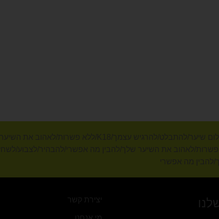
להבהיר/לצבוע/לשחזר באופן מלא/יצירתיות ללא גבולות/להגשים
לות/להגשים כל חלום שיער/להתבלט/להרגיש עצמך/K18/ללא פשרות/לאהוב את השיער שלך/להבין מה אפש
יצירת קשר
לנו
מי אנחנו