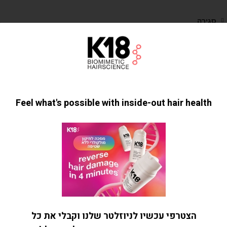
סגירה
K18 שמפו DAMAGE SHIELD לשמירת PH
מאוזן 250 מ"ל
שמפו DAMAGE SHIELD לשמירה על רמת ה-PH
₪
219.00
סגירה
K18 שמפו ג'מבו DETOX טיפולי לטיהור וניקוי
השיער