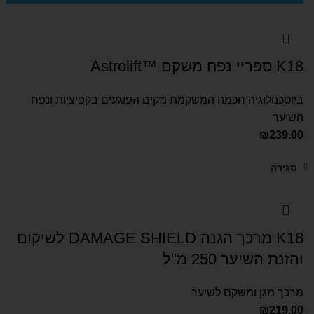
K18 ספריי נפח משקם ™Astrolift
ביוטכנולוגיה חכמה המשקמת נזקים הפוגעים בקפיציות ונפח
השיער
₪
239.00
סגירה
K18 מרכך הגנה DAMAGE SHIELD לשיקום
והזנת השיער 250 מ"ל
מרכך מגן ומשקם לשיער
₪
219.00