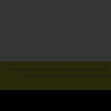
 כל חלום שיער/להתבלט/להרגיש עצמך/K18/ללא פשרות/לאהוב את השיער שלך/להבין מה אפשרי/להבהיר/לצבוע/לשחזר באופן מלא/יצירתיות
רי/להבהיר/לצבוע/לשחזר באופן מלא/יצירתיות ללא גבולות/להגשים כל חלום