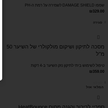
שמפו DAMAGE SHIELD לשמירה על רמת ה-PH
₪
329.00
סגירה
מסכה לתיקון ושיקום מולקולרי של השיער 50
מ"ל
טיפול לשימוש ביתי לתיקון נזק השיער ב-4 דקות
₪
359.00
סגירה
המלאי אזל
ספריי לריכוך והגנה מחום HeatBounce