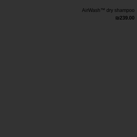
AirWash™ dry shampoo
₪
239.00