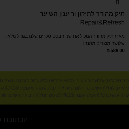
תיק מהודר לתיקון וריענון השיער
Repair&Refresh
מארז תיק מהודר המכיל את שני הבסט סלרים שלנו בגודל מלא! +
שלושה מוצרים מתנה!
₪
588.00
ללא גבו
שיער/להתבלט/להרגיש עצמך/K18/ללא פשרות/לאהוב את השיער שלך/להבין מה אפשרי
הכתובת ש