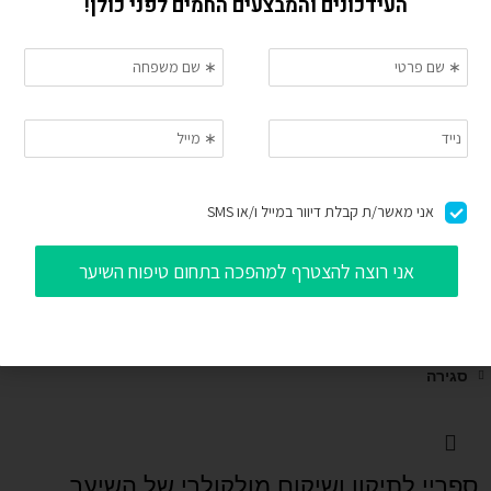
שמפו DETOX
₪
329.00
סגירה
מסכה לתיקון ושיקום מולקולרי של השיער 5ml
טיפול לשימוש ביתי לתיקון נזק השיער ב-4 דקות
₪
89.00
סגירה
ספריי לתיקון ושיקום מולקולרי של השיער