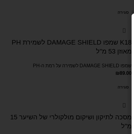
סגירה
K18 שמפו DAMAGE SHIELD לשמירת PH
מאוזן 53 מ"ל
שמפו DAMAGE SHIELD לשמירה על רמת ה-PH
₪
89.00
סגירה
מסכה לתיקון ושיקום מולקולרי של השיער 15
מ"ל