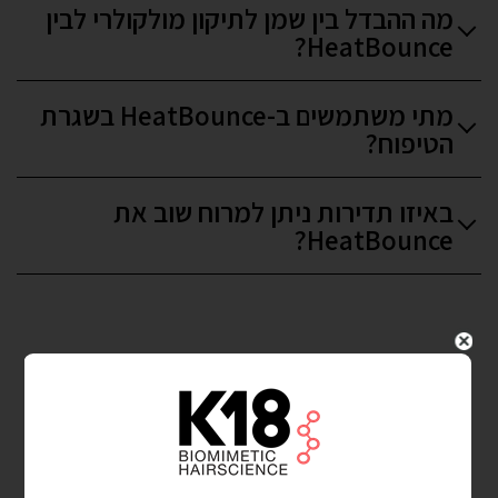
מה ההבדל בין שמן לתיקון מולקולרי לבין
HeatBounce?
מתי משתמשים ב-HeatBounce בשגרת
הטיפוח?
באיזו תדירות ניתן למרוח שוב את
HeatBounce?
איך הביוטכנולוגיה
הייחודית של K18 מובילה