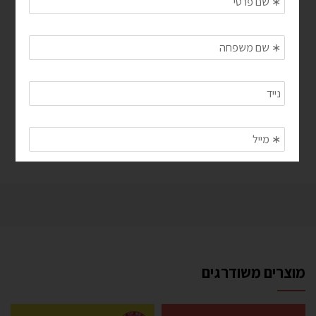
המדע שמאחורי ™Heatbounce
מוצרים משודרגים