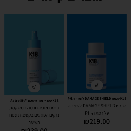
K18 שמפו DAMAGE SHIELD לשמירת PH
K18 ספריי נפח משקם ™Astrolift
מאוזן 250 מ"ל
שמפו DAMAGE SHIELD לשמירה
ביוטכנולוגיה חכמה המשקמת
על רמת ה-PH
נזקים הפוגעים בקפיציות ונפח
₪
219.00
השיער
₪
239.00