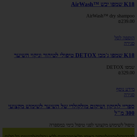
K18 שמפו יבש ™AirWash
AirWash™ dry shampoo
₪
239.00
הוספה לסל
סגירה
K18 שמפו ג'מבו DETOX טיפולי לטיהור וניקוי השיער
שמפו DETOX
₪
329.00
מידע נוסף
סגירה
ספריי לתיקון ושיקום מולקולרי של השיער לשימוש מקצועי
300 מ"ל
טיפול לשימוש מקצועי לפני טיפול כימי במספרה
להבהיר/לצבוע/לשחזר באופן מלא/יצירתיות ללא גבולות/להגשים כל חלום