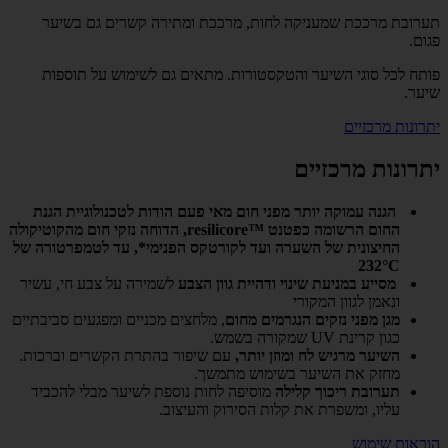
תערובת מרככת שמעניקה לחות, מרככת ומתירה קשרים גם בשיער
פגום.
פותח לכל סוגי השיער והטקסטורות. מתאים גם לשימוש על תוספות
שיער.
יתרונות מרכזיים
יתרונות מרכזיים
הגנה עמוקה יותר מפני חום מאי פעם
הודות לטכנולוגיית הגנת
החום הרשומה כפטנט resilicore™‎, הדוחה נזקי חום מהקוטיקולה
החיצונית של השערה ועד לקורטקס הפנימי*, עד לטמפרטורה של
232°C
מסייע במניעת שינוי ודהיית גוון הצבע
לשמירה על צבע חי, עשיר
ונאמן לגוון המקורי
מגן מפני נזקים הנגרמים מחום
, מלחצים מכניים ומפגעים סביבתיים
כגון קרינת UV שמקורה בשמש.
השיער מרגיש לח ומוזן יותר,
עם שיפור בהתרת הקשרים וברכות.
מחזק את השיער בשימוש מתמשך.
תערובת ריכוך קלילה
מוסיפה לחות נוספת לשיער מבלי להכביד
עליו, ומשפרת את קלות הסירוק והעיצוב.
הוראות שימוש