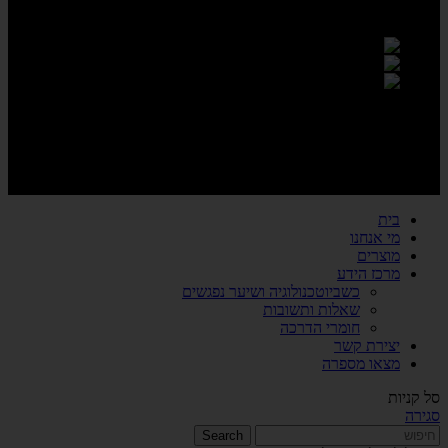
כתובת: לזרוב 17 ראשון לציון
טלפון: 0747011515
אימייל: office@noapro.co.il
משווק בבלעדיות על יד נעה שיווק פרו בע"מ
בית
מי אנחנו
מוצרים
מרכז הידע
כשביוטכנולוגיה ושיער נפגשים
שאלות ותשובות
חומרי הדרכה
יצירת קשר
מצאו מספרה
סל קניות
סגירה
Search