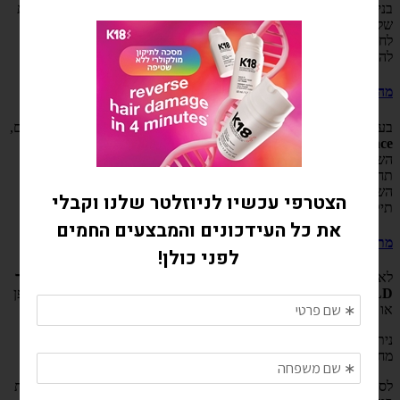
בניגוד למגני חום מסורתיים המצפים רק את שכבת הקוטיקולה החיצונית
של השערה, הגודל והמבנה המולקולרי של
resilicore™
מאפשרים לו
לחדור עמוק יותר מאי פעם* אל תוך הקורטקס – המקום שבו עלול
להתרחש נזק מחום – וליצור שכבת הגנה המחזקת את השערה מבפנים.
מה ההבדל בין שמן לתיקון מולקולרי לבין HeatBounce?
בעוד שגם השמן לתיקון מולקולרי וגם
HeatBounce
מספקים הגנה מחום,
HeatBounce
מגן מפני חום החל משכבת הקוטיקולה ועד הקורטקס –
השכבה שבה מתרחש הנזק מחום – ובכך מסייע להגן מפני דהיית צבע,
תחושת יובש, מראה עמום ושבירה.
השמן מספק הגנת חום מסורתית בשכבות החיצוניות של השיער, לצד
תיקון נזק מוכח קלינית.
מתי משתמשים ב-HeatBounce בשגרת הטיפוח?
לאחר חפיפה, יש למרוח את
מסכת K18
(ולהמתין 4 דקות) או את
מרכך
DAMAGE SHIELD
. לאחר מכן למרוח
HeatBounce
לפני ייבוש בפן
או ייבוש טבעי.
ניתן להשתמש ב-
HeatBounce
שוב לפני שימוש בכלי עיצוב חמים כמו
מחליק גם על שיער יבש.
לסיום, השתמשי ב-
שמן K18
, וב-
AirWash™
לרענון השיער בין חפיפות