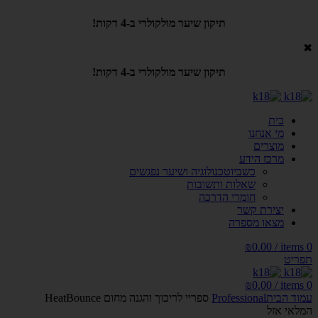
תיקון שיער מולקולרי ב-4 דקות!
✖
תיקון שיער מולקולרי ב-4 דקות!
בית
מי אנחנו
מוצרים
מרכז הידע
כשביוטכנולוגיה ושיער נפגשים
שאלות ותשובות
חומרי הדרכה
יצירת קשר
מצאו מספרה
₪
0.00
/
items
0
תפריט
₪
0.00
/
items
0
עמוד הבית
Professional
ספריי לריכוך והגנה מחום HeatBounce
המלאי אזל