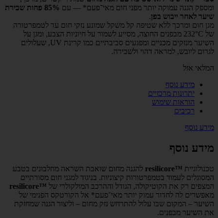
ומספק הגנה עמוקה יותר מפני חום מאי־פעם* — עם
85% פחות שבירת
שיער לאחר ייבוש בפן
.
מגן חום ומרכך ללא שטיפה קל משקל שמונע נזקי חום עד לטמפרטורה
של ‎232°C מבפנים החוצה, מסייע לשמור על חיוניות הצבע, ומגן על
השיער מנזקים מכניים ומפגעים סביבתיים כמו קרינת UV, שעלולים
לגרום ליובש, למראה דהוי ולשבירה.
המלאי אזל
מידע נוסף
יתרונות מרכזיים
הוראות שימוש
רכיבים
מידע נוסף
מידע נוסף
טכנולוגיית
™
resilicore
להגנה מחום שואבת השראה מחלבונים בטבע
המסוגלים לעמוד בטמפרטורות קיצוניות. בניגוד למגני חום מסורתיים
המצפים רק את הקוטיקולה, הגודל וההרכב המולקולרי של
™
resilicore
מאפשרים לה לחדור עמוק יותר מאי־פעם* אל הקורטקס הפנימי של
השיער – המקום שבו עלול להתרחש נזק מחום – וליצור הגנה שמחזקת
את השיער מבפנים.