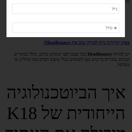
במידת הצורך.
באיזו תדירות ניתן למרוח שוב את HeatBounce?
יש למרוח
HeatBounce
בכל פעם לפני שימוש בחום, כולל במקרים
שבהם עוברים מייבוש בפן לשימוש בכלי עיצוב חמים כמו מחליק או
מסלסל.
איך הביוטכנולוגיה
הייחודית של K18