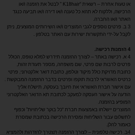
או טעות אחרת – רשאית “K18hair ” לבטל את הזמנה ו/או
הרכישה, וללקוח לא תהא כל טענה ו/או דירה ו/או תביעה כנגד
האתר ו/או החברה.
3 ב. פרטים נוספים לגבי המוצרים ו/או השירותים המוצעים, ניתן
לקבל על-ידי התקשרות ישירות עם האתר בטלפון .
4
הזמנות רכישה
.
4 א. רכישה באתר – לצורך ההזמנה תידרש למלא טופס, הכולל
פרטים לרבות שם פרטי, שם משפחה, מספר תעודת זהות,
כתובת מדויקת כולל מיקוד וטלפון, כתובת דואר אלקטרוני, פרטי
כרטיס האשראי לרבות תוקפו ופרטים בדבר ההזמנה המבוקשת .
עם אישור חברת האשראי את חיובך בעסקה, תישלח אליך
הודעה על אישור העסקה למעקב לכתובת תא הדואר האלקטרוני
המופיע בהזמנה.
המוצרים יישלחו באמצעות חברת “כל בוקר שליחויות” וכפוף
לתשלום עבור השליחות ומסירת הרכישה בכתובת שמסרת
כאמור להלן.
4ב. רכישה טלפונית – לצורך ההזמנה תצטרך להזדהות ולהמציא