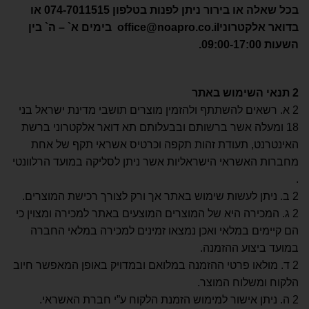
בכל שאלה או בירור ניתן לפנות בטלפון 074-7011515 או
בדואר אלקטרוני
office@noapro.co.il
בימים א` – ה` בין
השעות 09:00-17:00
.
2
תנאי השימוש באתר
2 א. רשאים להשתתף ולהזמין מוצרים תושבי מדינת ישראל בני
18 ומעלה אשר ברשותם ובבעלותם תא דואר אלקטרוני ברשת
האינטרנט, תעודת זהות תקפה וכרטיס אשראי תקף של אחת
מחברות האשראי הישראליות אשר ניתן לסליקה במועד הרלוונטי
.
2 ב. ניתן לעשות שימוש באתר אך ורק לצורך רכישת המוצרים.
2 ג. המכירה היא של המוצרים המוצעים באתר למכירה ומצוין כי
הם קיימים במלאי ואכן נמצאו זמינים למכירה במלאי החברה
במועד ביצוע ההזמנה.
2 ד. מולאו פרטי ההזמנה במלואם ובמדויק באופן המאפשר חיוב
הלקוח ומשלוח המוצר.
2 ה. ניתן אישור למימוש הזמנת הלקוח ע”י חברת האשראי.