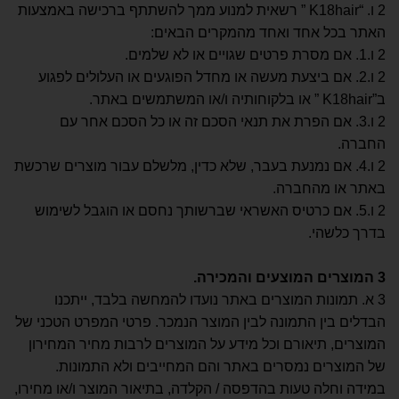
2 ו. “K18hair ” רשאית למנוע ממך להשתתף ברכישה באמצעות
האתר בכל אחד ואחד מהמקרים הבאים:
2 ו.1. אם מסרת פרטים שגויים או לא שלמים.
2 ו.2. אם ביצעת מעשה או מחדל הפוגעים או העלולים לפגוע
ב”K18hair ” או בלקוחותיה ו/או המשתמשים באתר.
2 ו.3. אם הפרת את תנאי הסכם זה או כל הסכם אחר עם
החברה.
2 ו.4. אם נמנעת בעבר, שלא כדין, מלשלם עבור מוצרים שרכשת
באתר או מהחברה.
2 ו.5. אם כרטיס האשראי שברשותך נחסם או הוגבל לשימוש
בדרך כלשהי.
3
המוצרים המוצעים והמכירה
.
3 א. תמונות המוצרים באתר נועדו להמחשה בלבד, ייתכנו
הבדלים בין התמונה לבין המוצר הנמכר. פרטי המפרט הטכני של
המוצרים, תיאורם וכל מידע על המוצרים לרבות מחיר המחירון
של המוצרים נמסרים באתר והם המחייבים ולא התמונות.
במידה וחלה טעות בהדפסה / הקלדה, בתיאור המוצר ו/או מחירו,