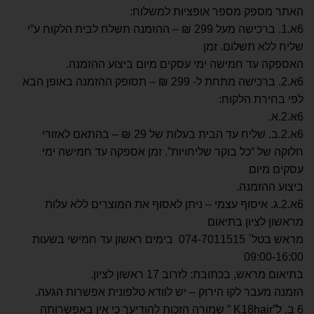
האתר מספק מספר אופציות למשלוח:
6א.1. ברכישה מעל 299 ₪ – ההזמנה תשלח לבית הלקוח ע”י
שליח ללא תשלום. זמן
האספקה עד חמישה ימי עסקים מיום ביצוע ההזמנה.
6א.2. ברכישה מתחת ל- 299 ₪ – תסופק ההזמנה באופן הבא
לפי בחירת הלקוח:
6א.2.א.
6א.2.ב. שליח עד הבית בעלות של 29 ₪ – בהתאם לאזורי
חלוקה של “כל בוקר שליחויות”. זמן אספקה עד חמישה ימי
עסקים מיום
ביצוע ההזמנה.
6א.2.ג. איסוף עצמי – ניתן לאסוף את המוצרים ללא עלות
מראשון לציון בתיאום
מראש בטל` 074-7011515 בימים ראשון עד חמישי בשעות
09:00-16:00
בתיאום מראש, בכתובת: לזרוב 17 ראשון לציון.
הזמנה מעבר לקו הירוק – יש לוודא טלפונית אפשרות הגעה.
6 ב. ל”K18hair ” שמורה הזכות להודיעך כי אין באפשרותה