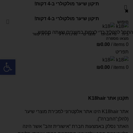
תיקון שיער מולקולרי ב-4 דקות!
✖
תיקון שיער מולקולרי ב-4 דקות!
התחל להקליד כדי לצפות במוצרים שאתה מחפש.
בית
מי אנחנו
מוצרים
מרכז הידע
יצירת קשר
מצאו מספרה
₪
0.00
/
items
0
תפריט
פתח סרגל
₪
0.00
/
items
0
תקנון האתר
בית
תקנון האתר
תקנון אתר
K18hair
אתר K18hair הינו אתר אלקטרוני למכירת מוצרי שיער
(להלן:”החברה”).
האתר נסלק באמצעות חברת “אישורית זהב” אשר הינה