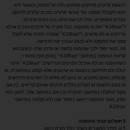
להגשת פרטים מדויקים ומלאים חלה על המזמין וכאמור היא
תנאי לקבלת הזמנה. נגד מגישי פרטים כוזבים עלולים להינקט
צעדים משפטיים, כולל תביעות נזיקין בגין נזקים שיגרמו
ל”K18hair ” ו/או מי מטעמה. בכל מקרה של פרטים כוזבים או לא
מדויקים או לא מלאים, ל”K18hair ” שמורה הזכות שלא לקבל
ממך את ההזמנה ולא לבצע עבורך את הרכישה.
4ה. תנאי יסודי לכך שהזמנה כלשהי או עדכון שלה יבוצעו הוא
קליטת ההזמנה במחשבי “K18hair ” באופן תקין ומסודר,
כשההזמנה מכילה את כל הפרטים הנדרשים. “K18hair ” אינה
יכולה ולא תתחשב בהצעות או עדכונים שלא נקלטו במחשביה, או
שנקלטו באופן משובש, או באם לא מולאו כל הפרטים הדרושים
או באם ההצעה או העדכון כוללים פרטים שאינם קריאים, בין אם
מקור התקלה במחשבי החברה ובין אם במחשב שלך. למען הסר
ספק, מועד ההזמנה ייחשב כמועד שבו היא נקלטה במחשבי
K18hair.
5
תשלום עבור ההזמנה
5 א. מחיר המוצרים באתר כולל מע”מ כחוק.