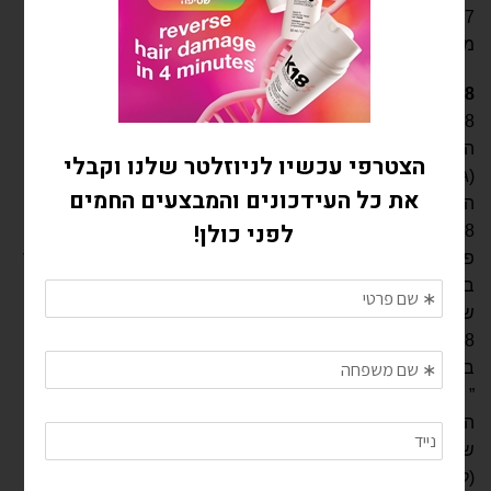
7 ב. עלות משלוח להחלפת מוצר פגום תחול על האתר. עלות
משלוח מוצר תקין להחלפה תחול על הלקוח.
8
ביטול הזמנה וביטול עסקה
.
8 א. בהתאם לחוק הגנת הצרכן התשמ”א-1981 (להלן: “חוק
הגנת הצרכן”) רשאי צרכן לבטל קנייתו של מוצר בהודעה בכתב
(גם בפקסימיליה או בדואר אלקטרוני) עד שבועיים ממועד קבלת
המוצר בפועל.
8 ב. זכות הביטול אינה עומדת במקרים הבאים: לגבי “טובין
פסידים” כמשמעם בחוק הגנת הצרכן, לגבי טובין שיוצרו במיוחד
בעבור הצרכן בעקבות העסקה לגבי טובין הניתנים להעתקה
שכפול והקלטה לאחר פתיחת אריזתם המקורית.
8 ג. במקרה של ביטול העסקה תתבקש להחזיר את המוצר
במצבו כחדש ובאריזתו המקורית, ללא פגם או בלאי, ל ”K18hair
” בכתובת לעיל, בתוך 14 יום מיום קבלת הודעת הביטול והשבת
המוצר במצבו כאמור לעיל, יושב לך באמצעות כרטיס האשראי
שפרטיו ניתנו על ידך בעסקה, הסכום ששולם על ידך בגין המוצר
(לא כולל דמי המשלוח) ובניכוי דמי ביטול בשיעור של 5% מסכום