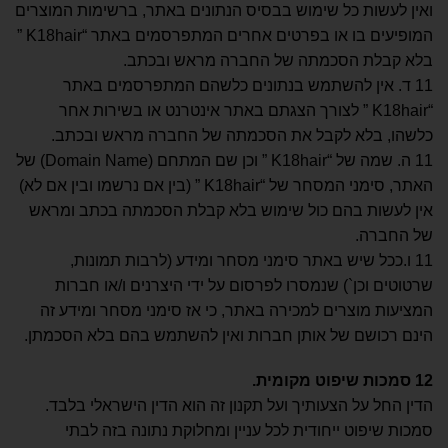
ואין לעשות כל שימוש בבסיס הנתונים באתר, ברשימות המוצרים
המופיעים בו או בפרטים אחרים המתפרסמים באתר “K18hair ”
בלא קבלת הסכמתה של החברה מראש ובכתב.
11 ד. אין להשתמש בנתונים כלשהם המתפרסמים באתר
“K18hair ” לצורך הצגתם באתר אינטרנט או בשירות אחר
כלשהו, בלא לקבל את הסכמתה של החברה מראש ובכתב.
11 ה. שמה של “K18hair ” וכן שם המתחם (Domain Name) של
האתר, סימני המסחר של “K18hair ” (בין אם נרשמו ובין אם לא)
אין לעשות בהם כול שימוש בלא קבלת הסכמתה בכתב ומראש
של החברה.
11 ו.ככל שיש באתר סימני מסחר ומידע (לרבות תמונות,
שרטוטים וכן`) שנמסרו לפרסום על ידי היצרנים ו/או חברות
המציעות מוצרים למכירה באתר, כי אז סימני מסחר ומידע זה
הינם רכושם של אותן חברות ואין להשתמש בהם בלא הסכמתן.
12
סמכות שיפוט מקומית
.
הדין החל על הצעותיך ועל תקנון זה הוא הדין הישראלי בלבד.
סמכות שיפוט ייחודית לכל עניין ומחלוקת נתונה בזה לבתי