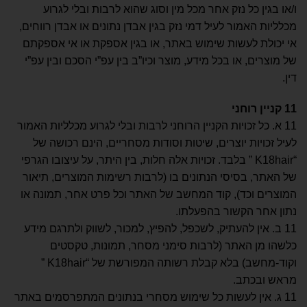
ו/או בגין כל נזק אחר מכל מין וסוג שהוא לרבות ובלי לגרוע
מכלליות האמור לעיל דמי נזק בגין אבדן נתונים או אבדן רווחים,
אי יכולת לעשות שימוש באתר, או בגין אספקת או אי אספקתם
של מוצרים, או בכל מידע, מוצר וכיו”ב בין עפ”י הסכם ובין עפ”י
דין.
11
קניין רוחני
11 א. כל זכויות הקניין הרוחני לרבות ובלי לגרוע מכלליות האמור
לעיל זכויות יוצרים, שיטות וסודות מסחריים, הינם רכושה של
“K18hair ” בלבד. זכויות אלה חלות, בין היתר, על עיצובו הגרפי
של האתר, בסיסי הנתונים בו (לרבות רשימות המוצרים, תיאור
המוצרים וכד), קוד המחשב של האתר וכל פרט אחר, תמונה או
נתון אחר הקשור בהפעלתו.
11 ב. אין להעתיק, לשכפל, להפיץ, למכור, לשווק ולתרגם מידע
כלשהו מן האתר (לרבות סימני מסחר, תמונות, טקסטים
וקוד-מחשב) בלא קבלת רשותה המפורשת של “K18hair ”
מראש ובכתב.
11 ג. אין לעשות כל שימוש מסחרי בנתונים המתפרסמים באתר