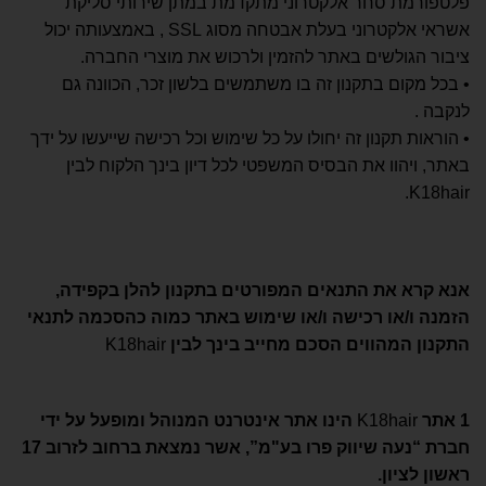
פלטפורמת סחר אלקטרוני מתקדמת במתן שירותי סליקת
אשראי אלקטרוני בעלת אבטחה מסוג SSL , באמצעותה יכול
ציבור הגולשים באתר להזמין ולרכוש את מוצרי החברה.
• בכל מקום בתקנון זה בו משתמשים בלשון זכר, הכוונה גם
לנקבה .
• הוראות תקנון זה יחולו על כל שימוש וכל רכישה שייעשו על ידך
באתר, ויהוו את הבסיס המשפטי לכל דיון בינך הלקוח לבין
K18hair.
אנא קרא את התנאים המפורטים בתקנון להלן בקפידה,
הזמנה ו/או רכישה ו/או שימוש באתר כמוה כהסכמה לתנאי
התקנון המהווים הסכם מחייב בינך לבין
K18hair
1
אתר
K18hair
הינו אתר אינטרנט המנוהל ומופעל על ידי
חברת “נעה שיווק פרו בע"מ”, אשר נמצאת ברחוב לזרוב 17
ראשון לציון
.