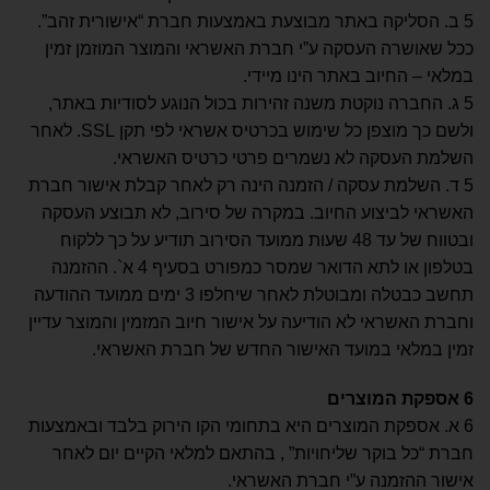
5 ב. הסליקה באתר מבוצעת באמצעות חברת “אישורית זהב”.
ככל שאושרה העסקה ע”י חברת האשראי והמוצר המוזמן זמין
במלאי – החיוב באתר הינו מיידי.
5 ג. החברה נוקטת משנה זהירות בכול הנוגע לסודיות באתר,
ולשם כך מוצפן כל שימוש בכרטיס אשראי לפי תקן SSL. לאחר
השלמת העסקה לא נשמרים פרטי כרטיס האשראי.
5 ד. השלמת עסקה / הזמנה הינה רק לאחר קבלת אישור חברת
האשראי לביצוע החיוב. במקרה של סירוב, לא תבוצע העסקה
ובטווח של עד 48 שעות ממועד הסירוב תודיע על כך ללקוח
בטלפון או לתא הדואר שמסר כמפורט בסעיף 4 א`. ההזמנה
תחשב כבטלה ומבוטלת לאחר שיחלפו 3 ימים ממועד ההודעה
וחברת האשראי לא הודיעה על אישור חיוב המזמין והמוצר עדיין
זמין במלאי במועד האישור החדש של חברת האשראי.
6
אספקת המוצרים
6 א. אספקת המוצרים היא בתחומי הקו הירוק בלבד ובאמצעות
חברת “כל בוקר שליחויות” , בהתאם למלאי הקיים יום לאחר
אישור ההזמנה ע”י חברת האשראי.