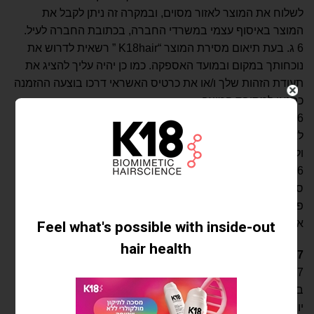
לשלוח את המוצר לאזור מסוים, ובמקרה זה ניתן לקבל את
המוצר באיסוף עצמי במשרדי החברה, בכתובת החברה לעיל.
6 ג. בעת תיאום מסירת המוצר “K18hair ” רשאית לדרוש את
נוכחותך במקום ובמועד האספקה. כמו כן יהיה עליך להציג את
תעודת הזהות שלך ו/או את כרטיס האשראי דרכו בוצעה ההזמנה
כתנאי למסירת המוצר.
6 ד. במידה ובחרת באופציה של איסוף עצמי של המוצר, עליך
לאסוף אותו מהחברה תוך 14 ימי עבודה ובתיאום טלפוני מראש
ולא – תחויב בעמלת אחסון של 10 ₪ לכל יום נוסף.
6 ה. “K18hair ” אינה אחראית לעיכוב במסירת המוצר בשל
סיבות שאינן בשליטתה: כוח עליון, שביתות ו/או השבתות ו/או
פעולות איבה ו/או מבצעים צבאיים ו/או תקלות טכניות אחרות
אצלה או בחברת השליחויות.
7
מדיניות החלפת מוצרים
7 א.ניתן להחליף כל מוצר אשר נרכש באתר באריזתו המקורית
בלא שנפתח ונעשה בו שימוש בלבד. זמן ההחלפה הינו עד 14
יום מיום מסירת המוצר ללקוח.