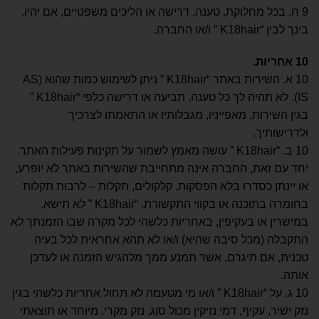
9 ח. בכל מחלוקת, טענה, דרישה או הליכים משפטיים, אם יהיו,
בינך לבין “K18hair ” ו/או החברה.
10
אחריות
.
10 א. השירות באתר “K18hair ” ניתן לשימוש כמות שהוא (AS
IS). לא תהיה לך כל טענה, תביעה או דרישה כלפי “K18hair ”
בגין השירות, מאפייניו, מגבלותיו או התאמתו לצרכיך
ולדרישותיך.
10 ב. “K18hair ” עושה מאמץ לשמור על תקינות פעילות האתר.
יחד עם זאת, החברה אינה מתחייבת שהשירות באתר לא יופרע,
או יינתן כסדרו בלא הפסקות, קלקולים, תקלות – לרבות תקלות
בחומרה בתוכנה או בקווי התקשורת. “K18hair ” לא תישא,
במישרין או בעקיפין, באחריות כלשהי לכל מקרה שבו הזמנתך לא
התקבלה (מכל סיבה שהיא) ו/או לא תהא אחראית לכל בעיה
טכנית, אם תיגרם, אשר תמנע ממך מלהגיש הזמנה או לעדכן
אותה.
10 ג. על “K18hair ” ו/או מי מטעמה לא תחול אחריות כלשהי בגין
נזק ישיר, עקיף, דמי נזיקין מכול סוג, נזק מקרי, מיוחד או תוצאתי