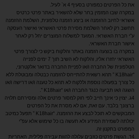
את כל הפרטים כמפורט בסעיף 4 א` לעיל.
במקרה שבו המזמין בחר שלא להשאיר באתר פרטי כרטיס
אשראי לחיוב ההזמנה או ביצע הזמנה טלפונית, השלמת ההזמנה
תחשב רק לאחר השלמת מסירת פרטי האשראי ואישור העסקה
ע”י חברת האשראי. המועד למשלוח המוצרים יחל רק לאחר
אישור חברת האשראי.
במקרה בו בוצעה הזמנה באתר והלקוח ביקש כי לצורך פרטי
האשראי יחזרו אליו, והלקוח לא השיב תוך 7 ימים לפנייה
הטלפונית של החברה ו/או לפניית החברה בדואר אלקטרוני,
“K18hair ” תהא רשאית להתייחס להזמנה כבטלה ומבוטלת ללא
כל צורך בפעולה נוספת וללקוח לא תהא כל טענה ו/או דרישה ו/או
השגה ו/או תביעה כנגד החברה ו/או “K18hair ”.
4ג. יצוין כי אינך חייב לפי חוק למסור פרטים אלה ומסירתם תלויה
ברצונך בלבד. עם זאת, אם לא מסרת את כל הפרטים
המבוקשים לא תוכל לבצע את ההזמנה. “K18hair ” תפעל כמיטב
יכולתה לשמירת המידע ולא תעשה בו כל שימוש אלא עפ”י
המפורט בתקנון זה.
4ד. הגשת פרטים כוזבים עלולה להוות עבירה פלילית. האחריות