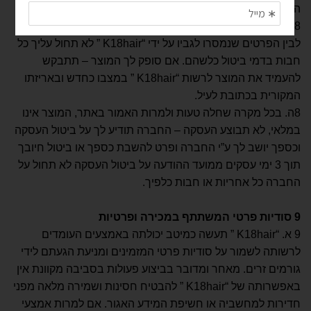
העסקה או סך 100 ₪ , לפי הנמוך.
8 ד. במקרה של ביטול עסקה עקב פגם או אי התאמה בין המוצר
לבין הפרטים שנמסרו לגביו על ידי “K18hair ” לא תחול עליך כל
חבות בדמי ביטול כלשהם. אם סופק לך המוצר – תתבקש
להעמיד את המוצר לרשות “K18hair ” במצבו כחדש ובאריזתו
המקורית בכתובת לעיל.
8ה. בכל מקרה שחלה טעות ולמרות האמור באתר, המוצר אינו
במלאי, לא תבוצע העסקה – החברה תודיע לך על ביטול העסקה
וכספך יושב לך ע”י החברה ופרט להשבת כספך או ביטול חיובך
תוך 3 ימי עסקים ממועד ההודעה על ביטול העסקה לא תחול על
החברה כל אחריות או חבות כלפיך.
9
סודיות פרטי המשתתף במכירה ופרטיות
9 א. “K18hair ” תעשה כמיטב יכולתה באמצעים העומדים
לרשותה לשמור על סודיות פרטי המזמינים ומניעת הגעתם לידי
גורמים זרים. מאחר ומדובר בביצוע פעולות בסביבה מקוונת אין
באפשרותה של “K18hair ” להבטיח חסינות ושמירה מלאה מפני
חדירות למחשביה או חשיפת המידע האגור. אם למרות אמצעי