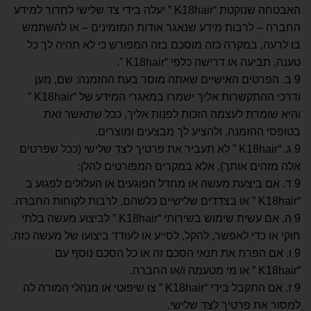
האבטחה שנוקטת “K18hair ” יעלה בידי צד שלישי לחדור למידע
החברה – לרבות מידע שנאגר אודות המזמינים – או להשתמש
בו לרעה, במקרה כזה מוסכם בזה המפורש כי לא תהיה לך כל
טענה, תביעה או דרישה כלפי “K18hair ”.
9 ב. הפרטים האישיים שאתה מוסר בעת ההזמנה: שם, מען
ודרכי ההתקשרות אליך ישמרו במאגרי המידע של “K18hair ”
והיא שומרת לעצמה הזכות לפנות אליך, ככל שתאשר זאת
בטופסי ההזמנה, ולהציע לך מבצעים ומוצרים.
9 ג. “K18hair ” לא תעביר את פרטיך לצד שלישי (ככל שפרטים
אלה מזהים אותך), אלא במקרים המפורטים להלן:
9 ד. אם ביצעת מעשה או מחדל הפוגעים או העלולים לפגוע ב
“K18hair ” או בצדדים שלישיים כלשהם, לרבות לקוחות החברה.
9 ה. אם עשית שימוש בשירותי “K18hair ” לביצוע מעשה בלתי
חוקי או כדי לאפשר, להקל, לסייע או לעודד ביצועו של מעשה כזה.
9 ו. אם הפרת את תנאי הסכם זה או כל הסכם נוסף עם
“K18hair ” או מי מטעמה ו/או החברה.
9 ז. אם התקבל בידי “K18hair ” צו שיפוטי או מנהלי המורה לה
למסור את פרטיך לצד שלישי.